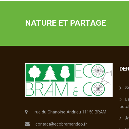
NATURE ET PARTAGE
DER
S
L
octo
rue du Chanoine Andrieu 11150 BRAM
A
contact@ecobramandco.fr