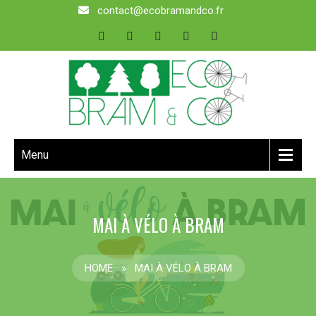
contact@ecobramandco.fr
Menu
MAI À VÉLO À BRAM
HOME
»
MAI À VÉLO À BRAM