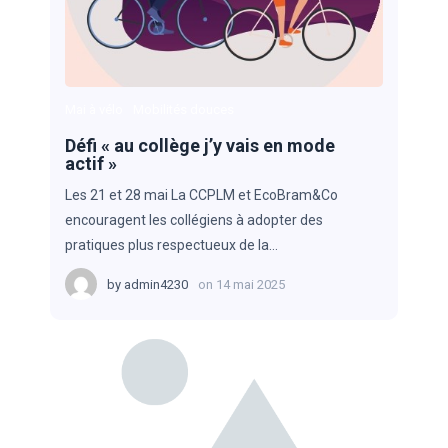
Mai à vélo
Mobilités douces
Défi « au collège j’y vais en mode
actif »
Les 21 et 28 mai La CCPLM et EcoBram&Co
encouragent les collégiens à adopter des
pratiques plus respectueux de la…
by
admin4230
on
14 mai 2025