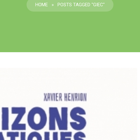
HOME
»
POSTS TAGGED "GIEC"