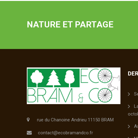
NATURE ET PARTAGE
DER
S
L
octo
rue du Chanoine Andrieu 11150 BRAM
A
contact@ecobramandco.fr