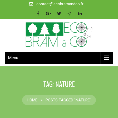
contact@ecobramandco.fr
Menu
TAG: NATURE
HOME
»
POSTS TAGGED "NATURE"