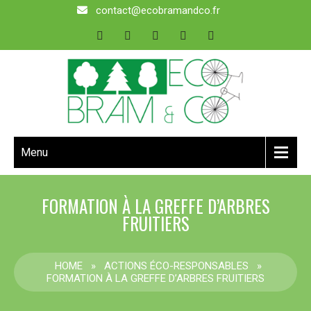
contact@ecobramandco.fr
Menu
FORMATION À LA GREFFE D’ARBRES
FRUITIERS
HOME
»
ACTIONS ÉCO-RESPONSABLES
»
FORMATION À LA GREFFE D’ARBRES FRUITIERS